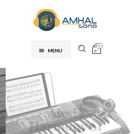
0
MENU
Alesis
Harmony 61