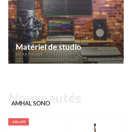
Matériel de studio
10 ARTICLES
Nouveautés
AMHAL SONO
-10% OFF