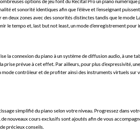
 nombreuses options de jeu font du Recital Pro un piano numérique 
nalité et sonorité identiques afin que l’élève et l’enseignant puiss
er en deux zones avec des sonorités distinctes tandis que le mode L
ir le tempo et, last but not least, un mode d’enregistrement pour
ise la connexion du piano à un système de diffusion audio, à une ta
la prise prévue à cet effet. Par ailleurs, pour plus d’expressivité, 
n mode contrôleur et de profiter ainsi des instruments virtuels sur 
tissage simplifié du piano selon votre niveau. Progressez dans vot
, de nouveaux cours exclusifs sont ajoutés afin de vous accompagne
de précieux conseils.