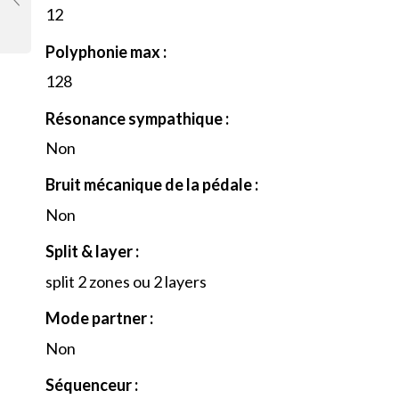
12
Polyphonie max :
128
Résonance sympathique :
Non
Bruit mécanique de la pédale :
Non
Split & layer :
split 2 zones ou 2 layers
Mode partner :
Non
Séquenceur :