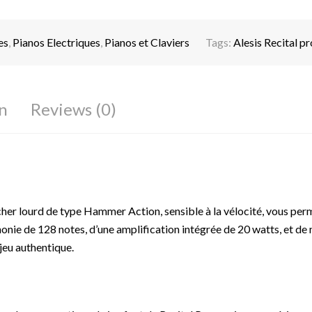
es
,
Pianos Electriques
,
Pianos et Claviers
Tags:
Alesis Recital pr
n
Reviews (0)
cher lourd de type Hammer Action, sensible à la vélocité, vous perm
nie de 128 notes, d’une amplification intégrée de 20 watts, et de 
jeu authentique.