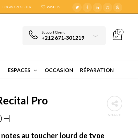
LOGIN / REGISTER
WISHLIST
Support Client
0
+212 671-301219
ESPACES
OCCASION
RÉPARATION
Recital Pro
DH
SHARE
 notes au toucher lourd de type