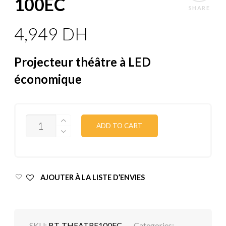
100EC
SHARE
4,949
DH
Projecteur théâtre à LED
économique
QUANTITY
ADD TO CART
AJOUTER À LA LISTE D’ENVIES
SKU:
BT-THEATRE100EC
Categories: