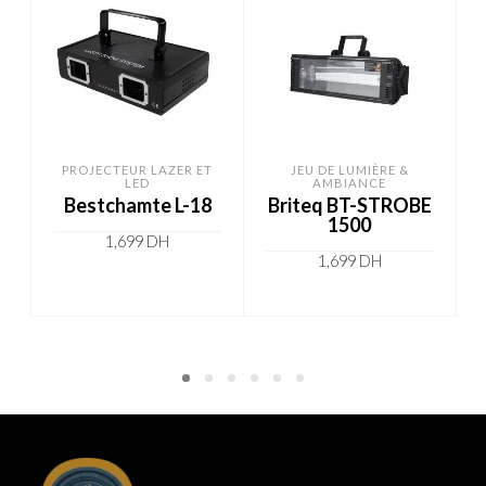
PROJECTEUR LAZER ET
JEU DE LUMIÈRE &
LED
AMBIANCE
Bestchamte L-18
Briteq BT-STROBE
1500
1,699
DH
1,699
DH
ADD TO CART
ADD TO CART