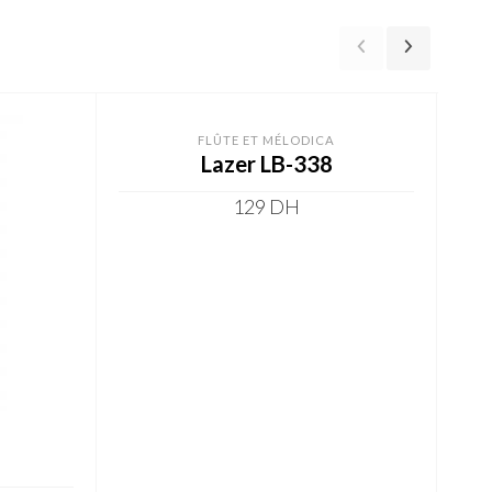
-34%
FLÛTE ET MÉLODICA
Lazer LB-338
129
DH
ADD TO CART