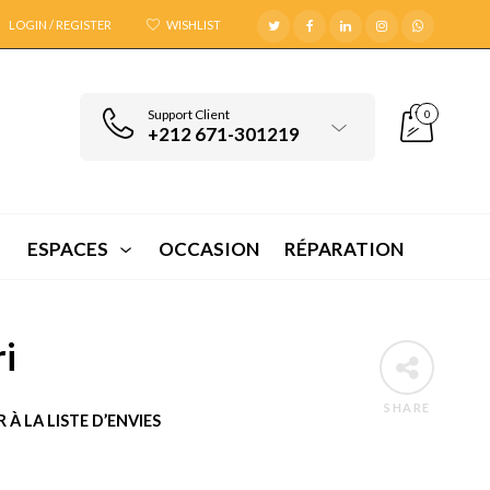
LOGIN / REGISTER
WISHLIST
Support Client
0
+212 671-301219
ESPACES
OCCASION
RÉPARATION
i
SHARE
 À LA LISTE D’ENVIES