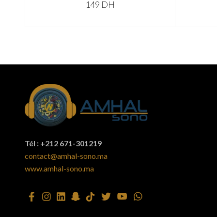
149
DH
ADD TO CART
Tél : +212 671-301219
contact@amhal-sono.ma
www.amhal-sono.ma