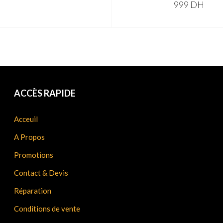
999
DH
ADD TO CART
ACCÈS RAPIDE
Acceuil
A Propos
Promotions
Contact & Devis
Réparation
Conditions de vente