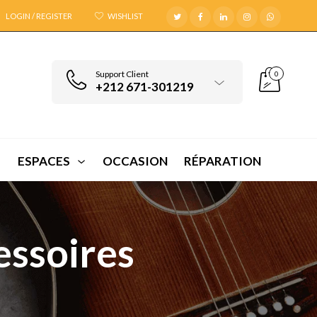
LOGIN / REGISTER
WISHLIST
Support Client
0
+212 671-301219
ESPACES
OCCASION
RÉPARATION
essoires