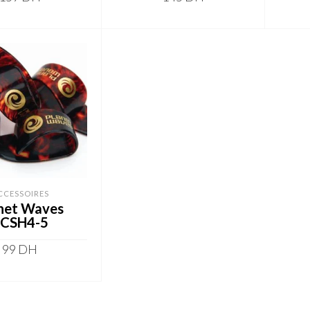
DD TO CART
ADD TO CART
CCESSOIRES
net Waves
CSH4-5
99
DH
DD TO CART