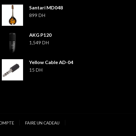
Santari MD048
899
DH
AKG P120
1,549
DH
Yellow Cable AD-04
15
DH
OMPTE
FAIRE UN CADEAU