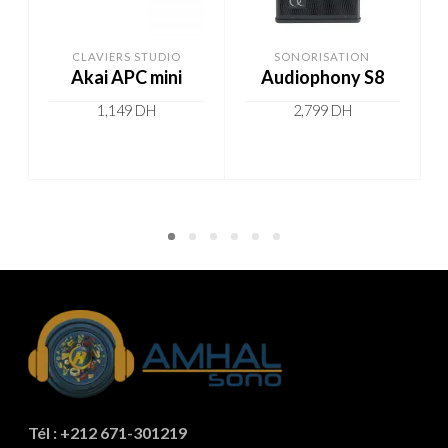
CLAVIERS STUDIO
SONORISATION
Akai APC mini
Audiophony S8
1,149
DH
2,799
DH
ADD TO CART
ADD TO CART
Tél : +212 671-301219