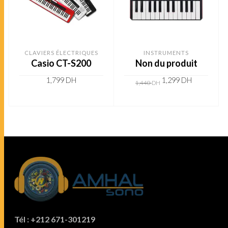
CLAVIERS ÉLECTRIQUES
INSTRUMENTS
Casio CT-S200
Non du produit
1,799
DH
1,299
DH
1,440
DH
ADD TO CART
ADD TO CART
Tél : +212 671-301219