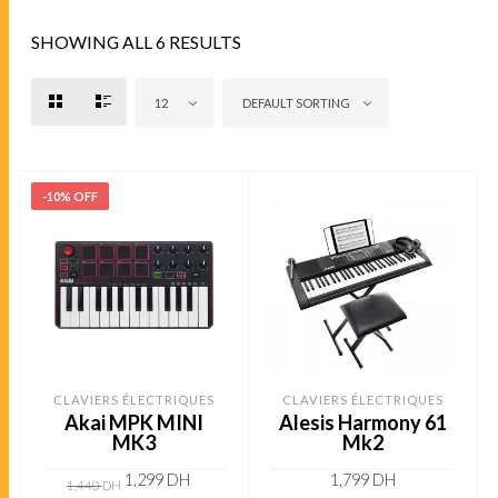
SHOWING ALL 6 RESULTS
12
DEFAULT SORTING
-10% OFF
CLAVIERS ÉLECTRIQUES
CLAVIERS ÉLECTRIQUES
Akai MPK MINI
Alesis Harmony 61
MK3
Mk2
1,299
DH
1,799
DH
1,440
DH