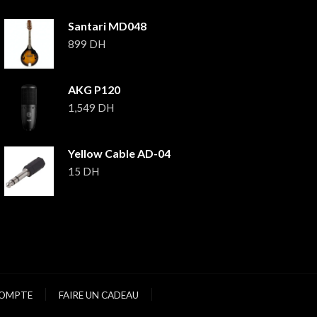
Santari MD048
899
DH
AKG P120
1,549
DH
Yellow Cable AD-04
15
DH
OMPTE
FAIRE UN CADEAU