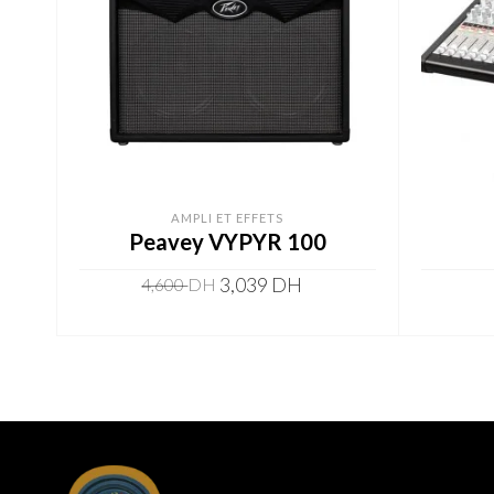
AMPLI ET EFFETS
Peavey VYPYR 100
3,039
DH
4,600
DH
ADD TO CART