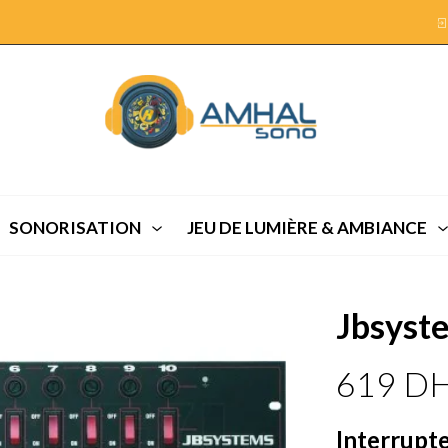
SONORISATION
JEU DE LUMIÈRE & AMBIANCE
Jbsyst
619
D
Interrupt