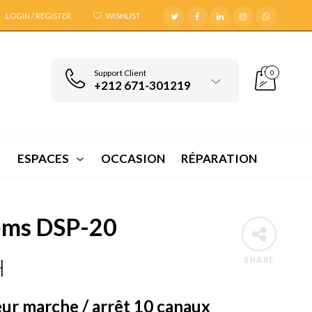
LOGIN / REGISTER
WISHLIST
Support Client
0
+212 671-301219
ESPACES
OCCASION
RÉPARATION
ems DSP-20
H
SHARE
eur marche / arrêt 10 canaux