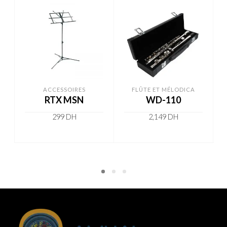
ACCESSOIRES
FLÛTE ET MÉLODICA
RTX MSN
WD-110
299
DH
2,149
DH
ADD TO CART
ADD TO CART