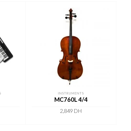
S
INSTRUMENTS
MC760L 4/4
2,849
DH
ADD TO CART