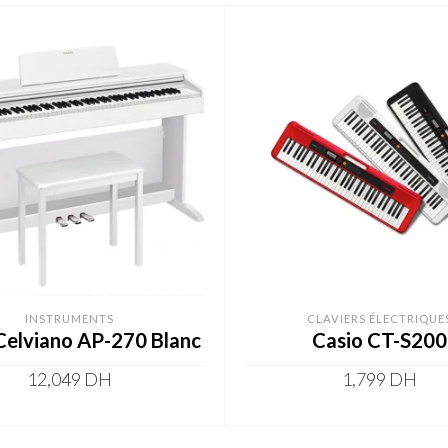
INSTRUMENTS
CLAVIERS ÉLECTRIQUE
Celviano AP-270 Blanc
Casio CT-S200
12,049
DH
1,799
DH
ADD TO CART
ADD TO CART