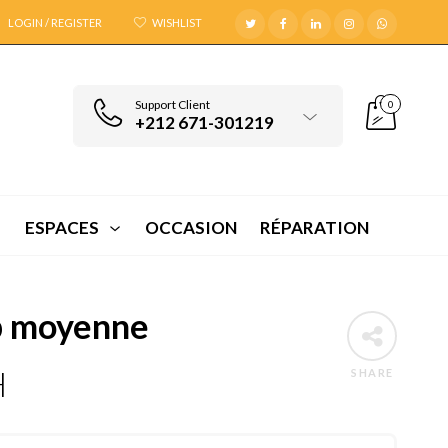
LOGIN / REGISTER
WISHLIST
Support Client
0
+212 671-301219
ESPACES
OCCASION
RÉPARATION
 moyenne
H
SHARE