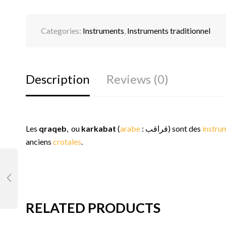
Categories:
Instruments
,
Instruments traditionnel
Description
Reviews (0)
Les
qraqeb
, ou
karkabat
(
arabe
:
قراقب
) sont des
instru
anciens
crotales
.
RELATED PRODUCTS